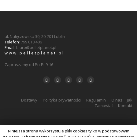
ul. Nałęczowska 30, 20-701 Lublin
Telefon
: 799 010 406
Email
:
biuro@pelletplanet.pl
www.pelletplanet.pl
Zapraszamy od Pn-Pt 9-16
Dostawy
Polityka prywatności
Regulamin
O nas
Jak
Zamawiać
Kontakt
Niniejsza strona wykorzystuje pliki cookies tylko w podstawowym
Realizacja: Agencja Reklamy
zabaryllo.pl