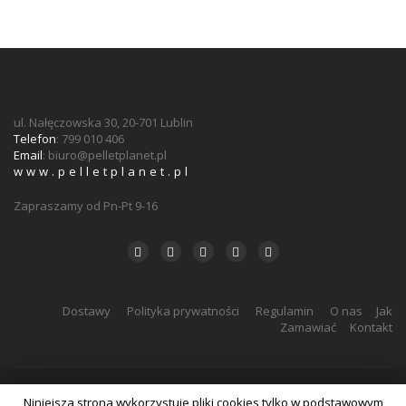
ul. Nałęczowska 30, 20-701 Lublin
Telefon
: 799 010 406
Email
:
biuro@pelletplanet.pl
www.pelletplanet.pl
Zapraszamy od Pn-Pt 9-16
Dostawy
Polityka prywatności
Regulamin
O nas
Jak
Zamawiać
Kontakt
Niniejsza strona wykorzystuje pliki cookies tylko w podstawowym
Realizacja: Agencja Reklamy
zabaryllo.pl