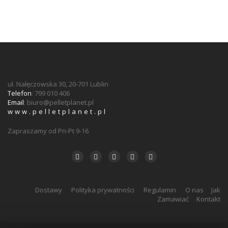
ul. Nałęczowska 30, 20-701 Lublin
Telefon
: 799 010 406
Email
:
biuro@pelletplanet.pl
www.pelletplanet.pl
Zapraszamy od Pn-Pt 9-16
Dostawy
Polityka prywatności
Regulamin
O nas
Jak
Zamawiać
Kontakt