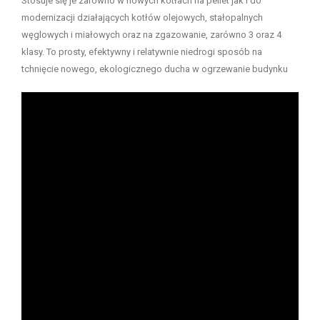
Stosuje się je zarówno w nowych kotłach na pellet jak i do
modernizacji działających kotłów olejowych, stałopalnych
węglowych i miałowych oraz na zgazowanie, zarówno 3 oraz 4
klasy. To prosty, efektywny i relatywnie niedrogi sposób na
tchnięcie nowego, ekologicznego ducha w ogrzewanie budynku