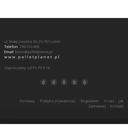
ul. Nałęczowska 30, 20-701 Lublin
Telefon
: 799 010 406
Email
:
biuro@pelletplanet.pl
www.pelletplanet.pl
Zapraszamy od Pn-Pt 9-16
Dostawy
Polityka prywatności
Regulamin
O nas
Jak
Zamawiać
Kontakt