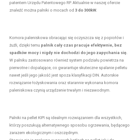
patentem Urzędu Patentowego RP. Aktualnie w naszej ofercie
znaleźć można palniki o mocach od
3 do 300kW.
Komora paleniskowa obracając się oczyszcza się z popiołów i
żużli, dzięki temu
palnik cały czas pracuje efektywnie, bez
spadków mocy i nigdy nie dochodzi do jego zapychania się.
W palniku zastosowano również system podziału powietrza na
pierwotne i dopalające, co gwarantuje skuteczne spalanie pelletu
nawet jeśli jego jakość jest spoza klasyfikacji DIN. Autorskie
rozwiązanie łożyskowania oraz starannie wykonana komora
paleniskowa czynią urządzenie trwałym i niezawodnym.
Palniki na pellet KIPI są idealnym rozwiązaniem dla wszystkich,
którzy poszukują alternatywnego sposobu ogrzewania, będącego
zarazem ekologicznym i oszczędnym.