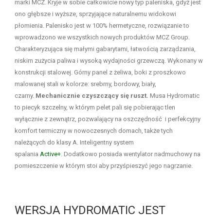
marki MCZ. Kryje w sobie całkowicie nowy typ paleniska, gdyż jest
ono głębsze i wyższe, sprzyjające naturalnemu widokowi
płomienia. Palenisko jest w 100% hermetyczne, rozwiązanie to
wprowadzono we wszystkich nowych produktów MCZ Group.
Charakteryzująca się małymi gabarytami, łatwością zarządzania,
niskim zużycia paliwa i wysoką wydajności grzewczą. Wykonany w
konstrukcji stalowej. Górny panel z żeliwa, boki z proszkowo
malowanej stali w kolorze: srebrny, bordowy, biały,
czarny.
Mechanicznie czyszczący się ruszt.
Musa Hydromatic
to piecyk szczelny, w którym pelet pali się pobierając tlen
wyłącznie z zewnątrz, pozwalający na oszczędność i perfekcyjny
komfort termiczny w nowoczesnych domach, także tych
należących do klasy A. Inteligentny system
spalania
Active+
. Dodatkowo posiada wentylator nadmuchowy na
pomieszczenie w którym stoi aby przyśpieszyć jego nagrzanie.
WERSJA HYDROMATIC JEST