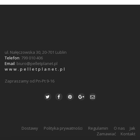
ul. Nałęczowska 30, 20-701 Lublin
Telefon
: 799 010 406
Email
:
biuro@pelletplanet.pl
www.pelletplanet.pl
Zapraszamy od Pn-Pt 9-16
Dostawy
Polityka prywatności
Regulamin
O nas
Jak
Zamawiać
Kontakt