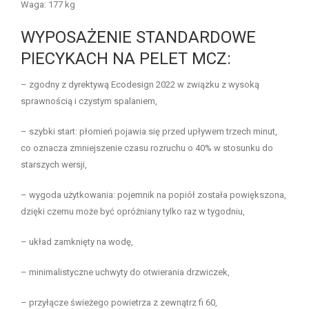
Waga: 177 kg
WYPOSAŻENIE STANDARDOWE
PIECYKACH NA PELET MCZ:
– zgodny z dyrektywą Ecodesign 2022 w związku z wysoką
sprawnością i czystym spalaniem,
– szybki start: płomień pojawia się przed upływem trzech minut,
co oznacza zmniejszenie czasu rozruchu o 40% w stosunku do
starszych wersji,
– wygoda użytkowania: pojemnik na popiół została powiększona,
dzięki czemu może być opróżniany tylko raz w tygodniu,
– układ zamknięty na wodę,
– minimalistyczne uchwyty do otwierania drzwiczek,
– przyłącze świeżego powietrza z zewnątrz fi 60,