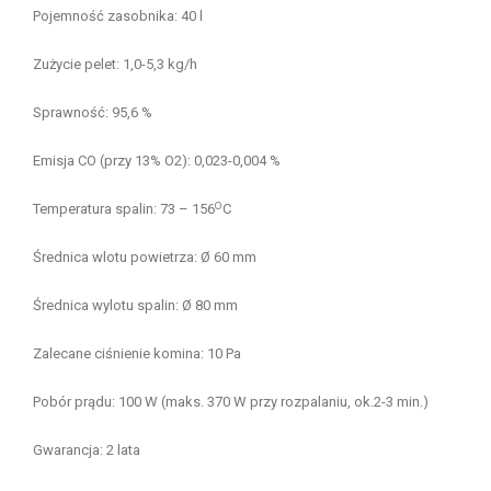
Pojemność zasobnika: 40 l
Zużycie pelet: 1,0-5,3 kg/h
Sprawność: 95,6 %
Emisja CO (przy 13% O2): 0,023-0,004 %
O
Temperatura spalin: 73 – 156
C
Średnica wlotu powietrza: Ø 60 mm
Średnica wylotu spalin: Ø 80 mm
Zalecane ciśnienie komina: 10 Pa
Pobór prądu: 100 W (maks. 370 W przy rozpalaniu, ok.2-3 min.)
Gwarancja: 2 lata