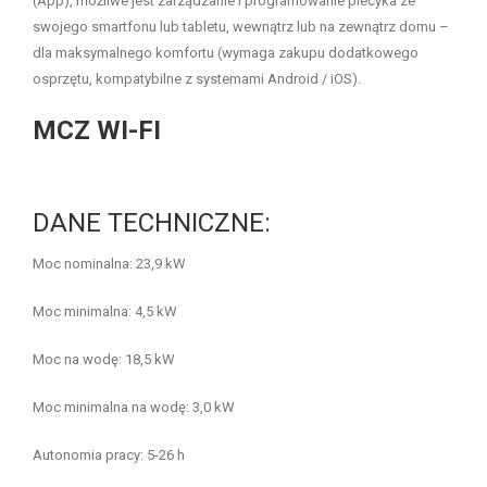
(App), możliwe jest zarządzanie i programowanie piecyka ze
swojego smartfonu lub tabletu, wewnątrz lub na zewnątrz domu –
dla maksymalnego komfortu (wymaga zakupu dodatkowego
osprzętu, kompatybilne z systemami Android / iOS).
MCZ WI-FI
DANE TECHNICZNE:
Moc nominalna: 23,9 kW
Moc minimalna: 4,5 kW
Moc na wodę: 18,5 kW
Moc minimalna na wodę: 3,0 kW
Autonomia pracy: 5-26 h