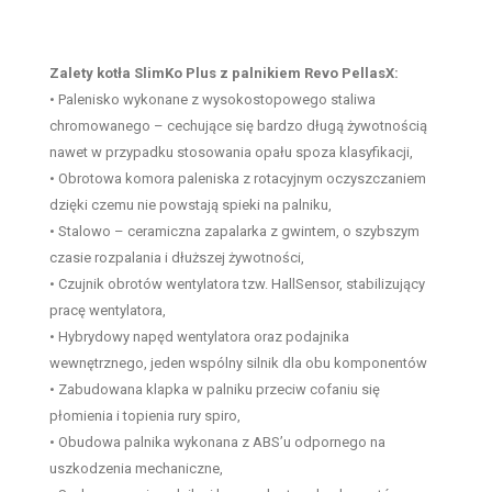
Zalety kotła SlimKo Plus z palnikiem Revo PellasX:
• Palenisko wykonane z wysokostopowego staliwa
chromowanego – cechujące się bardzo długą żywotnością
nawet w przypadku stosowania opału spoza klasyfikacji,
• Obrotowa komora paleniska z rotacyjnym oczyszczaniem
dzięki czemu nie powstają spieki na palniku,
• Stalowo – ceramiczna zapalarka z gwintem, o szybszym
czasie rozpalania i dłuższej żywotności,
• Czujnik obrotów wentylatora tzw. HallSensor, stabilizujący
pracę wentylatora,
• Hybrydowy napęd wentylatora oraz podajnika
wewnętrznego, jeden wspólny silnik dla obu komponentów
• Zabudowana klapka w palniku przeciw cofaniu się
płomienia i topienia rury spiro,
• Obudowa palnika wykonana z ABS’u odpornego na
uszkodzenia mechaniczne,