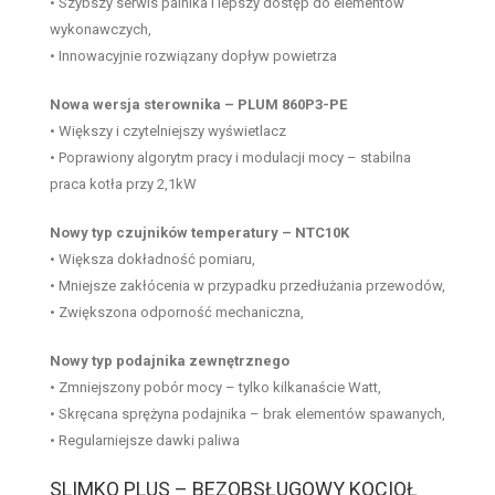
• Szybszy serwis palnika i lepszy dostęp do elementów
wykonawczych,
• Innowacyjnie rozwiązany dopływ powietrza
Nowa wersja sterownika – PLUM 860P3-PE
• Większy i czytelniejszy wyświetlacz
• Poprawiony algorytm pracy i modulacji mocy – stabilna
praca kotła przy 2,1kW
Nowy typ czujników temperatury – NTC10K
• Większa dokładność pomiaru,
• Mniejsze zakłócenia w przypadku przedłużania przewodów,
• Zwiększona odporność mechaniczna,
Nowy typ podajnika zewnętrznego
• Zmniejszony pobór mocy – tylko kilkanaście Watt,
• Skręcana sprężyna podajnika – brak elementów spawanych,
• Regularniejsze dawki paliwa
SLIMKO PLUS – BEZOBSŁUGOWY KOCIOŁ