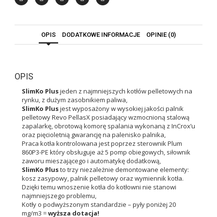
OPIS
DODATKOWE INFORMACJE
OPINIE (0)
OPIS
SlimKo Plus
jeden z najmniejszych kotłów pelletowych na
rynku, z dużym zasobnikiem paliwa,
SlimKo
Plus
jest wyposażony w wysokiej jakości palnik
pelletowy Revo PellasX posiadający wzmocnioną stalową
zapalarkę, obrotową komorę spalania wykonaną z InCrox’u
oraz pięcioletnią gwarancję na palenisko palnika,
Praca kotła kontrolowana jest poprzez sterownik Plum
860P3-PE który obsługuje aż 5 pomp obiegowych, siłownik
zaworu mieszającego i automatykę dodatkową,
SlimKo Plus
to trzy niezależnie demontowane elementy:
kosz zasypowy, palnik pelletowy oraz wymiennik kotła.
Dzięki temu wnoszenie kotła do kotłowni nie stanowi
najmniejszego problemu,
Kotły o podwyższonym standardzie – pyły poniżej 20
mg/m3 =
wyższa dotacja!