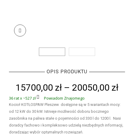
OPIS PRODUKTU
15700,00
zł
–
20050,00
zł
36 rat x ~527 zł
Powiadom Znajomego
Kocioł KOTŁOSPAW Pleszew dostępne są w 5 wariantach mocy:
od 12 kW do 30 kW. Istnieje możliwość doboru bocznego
zasobnika na paliwa stałe o pojemności od 330 l do 1200 l. Nasi
doradcy fachowo i kompleksowo udzielą niezbędnych informacji,
doradzając wybór optymalnych rozwiązań.