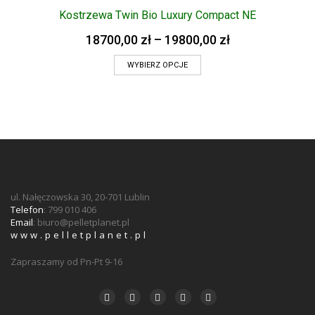
Kostrzewa Twin Bio Luxury Compact NE
18700,00
zł
–
19800,00
zł
WYBIERZ OPCJE
ul. Nałęczowska 30, 20-701 Lublin
Telefon
: 799 010 406
Email
:
biuro@pelletplanet.pl
www.pelletplanet.pl
Zapraszamy od Pn-Pt 9-16