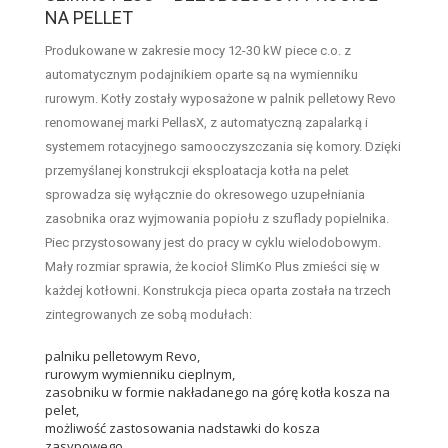
NA PELLET
Produkowane w zakresie mocy 12-30 kW piece c.o. z
automatycznym podajnikiem oparte są na wymienniku
rurowym. Kotły zostały wyposażone w palnik pelletowy Revo
renomowanej marki PellasX, z automatyczną zapalarką i
systemem rotacyjnego samooczyszczania się komory. Dzięki
przemyślanej konstrukcji eksploatacja kotła na pelet
sprowadza się wyłącznie do okresowego uzupełniania
zasobnika oraz wyjmowania popiołu z szuflady popielnika.
Piec przystosowany jest do pracy w cyklu wielodobowym.
Mały rozmiar sprawia, że kocioł SlimKo Plus zmieści się w
każdej kotłowni. Konstrukcja pieca oparta została na trzech
zintegrowanych ze sobą modułach:
palniku pelletowym Revo,
rurowym wymienniku cieplnym,
zasobniku w formie nakładanego na górę kotła kosza na
pelet,
możliwość zastosowania nadstawki do kosza
zasypowego.